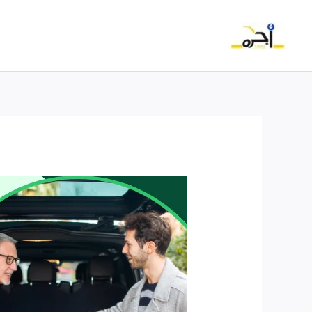
خطي
لى
لمحتوى