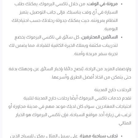
مرونة في الوقت
: من خلال تاكسي اليرموك، يمكنك طلب
السيارة في أي وقت يناسبك. فإلى جانب التوصيل، يتميز
النظام بمرونته، حيث يمكنك جدولة رحلاتك حسب احتياجاتك
اليومية.
السائقين المحترفين
: كل سائق في تاكسي اليرموك يخضع
لتدريبات مكثفة ويملك الخبرة الكافية للقيادة، مما يضمن لك
تجربة سفر مريحة وآمنة.
ولإضفاء المزيد من الراحة، يُنصح دائمًا بإخبار السائق عن وجهتك بدقة
حتى يتمكن من اتخاذ أفضل الطرق وأسرعها.
الرحلات خارج المدينة
تقدم خدمات تاكسي اليرموك أيضًا رحلات خارج المدينة لتلبية
احتياجات المغادرين. سواء كان لديك موعد مهم في مدينة مجاورة أو
ترغب في زيارة أحد مواقع السياحة، فإن تاكسي اليرموك هو الخيار
المثالي.
تجارب سياحية مميزة
: على سبيل المثال، يمكن للسياح الذين