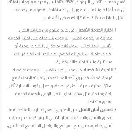
فهم خدمات تاكسي اليرموك 50509520 ليس مجرد معلومات تقنيّة،
بل يعد أمرًا حيويًا لمن يسعون إلى الاستفادة القصوى من خدمات
النقل. لماذا يعد ذلك هامًا؟ إليك بعض الأسباب:
اختيار الخدمة الأفضل
: في عالم متنوع من خيارات النقل،
معرفة ما يقدمه تاكسي اليرموك يساعدك على اختيار الخدمة
الأنسب لاحتياجاتك. سواء كنت بحاجة إلى تنقلات يومية أو
رحلات خاصة، سيتيح لك الفهم الجيد للخيارات اتخاذ قرارات
مستنيرة وتلبية احتياجاتك بكفاءة.
التجربة الشخصية
: كل عميل يجرب تاكسي اليرموك له قصة
فريدة. فمثلاً، قد يروي أحد المستخدمين تجربته الإيجابية مع
سائق محترف يعرف الطرق الجيدة، ويجعل ركوب السيارة أكثر
راحة ومتعة. مثل هذه التجارب تعزز الوعي بأهمية الخدمة
ومدى فائدتها.
تحسين أمان التنقل
: من الضروري فهم الخيارات المتاحة فيما
يتعلق بالأمان والسلامة. يمتاز تاكسي اليرموك بتقديم ميزات
أمان إضافية، مثل تتبع المواقع والتواصل الدائم مع السائقين،