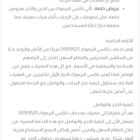
يمنع أي مفاجآت في نهاية الرحلة.
عروض خاصة
: تأتي تاكسي اليرموك بين الحين والآخر بعروض
خاصة، مثل خصومات على الرحلات أثناء فترات معينة، مما
يجعلها خيارًا جاذبًا للمستخدمين.
الكلمة الختامية
توفر خدمات تاكسي اليرموك 50509520 مزيجًا من الأمان والراحة، بدءًا
من السائقين المحترفين والنظام السهل للحجز، إلى التزامهم
بالسلامة والشفافية في الأسعار. مع كل هذه المميزات، يصبح من
الواضح لماذا يُعتبر تاكسي اليرموك الخيار الأول للكثيرين. في الفقرات
القادمة، سنتناول كيفية حجز الرحلات والتواصل مع الخدمة للحصول
على أفضل تجربة للنقل.
كيفية الحجز والتواصل
بعد أن تطرقنا إلى مميزات وخدمات تاكسي اليرموك 50509520،
لننتقل الآن إلى كيفية الحجز والتواصل مع هذه الخدمة المميزة. من
خلال النظام السهل والمرن، أصبح بإمكان الجميع الاستمتاع بتجربة
النقل بشكل مريح وسلس. دعونا نستعرض خطوات الحجز عبر