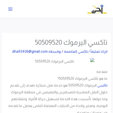
خطي
لى
لمحتوى
تاكسي اليرموك 50509520
اترك تعليقاً
/
تاكسي العاصمة
/ بواسطة
dha93406@gmail.com
مقدمة
ما هو تاكسي اليرموك 50509520؟
تاكسي
اليرموك 50509520 هو خدمة نقل مبتكرة تهدف إلى تقديم
حلول النقل المناسبة للمسافرين والمقيمين في منطقة اليرموك
وما حولها. تأسست هذه الخدمة لتسهيل حركة الأفراد وتنقلاتهم
اليومية، وتعتبر واحدة من الخيارات المفضلة للناس بفضل ما تقدمه
من مميزات متعددة.