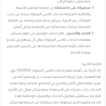
مما يضمن حماية الركاب.
تسعيرتك على ما تستحقه
: إن معرفة تفاصيل الأسعار
والتكاليف المرتبطة بخدمات تاكسي اليرموك يساعد في تجنب
المفاجآت غير السارة. سيكون لديك فكرة واضحة عن التكلفة
المحتملة لرحلتك، مما يمكنك من التخطيط بشكل أفضل.
التجديد والتحسين
: عالم خدمات التوصيل في تطور مستمر،
وفهمك لخدمات تاكسي اليرموك يمكن أن يساهم في تقديم
ملاحظات قيّمة للشركة، مما يساعدها على تحسين المستوى
وجودة الخدمة.
الكلمة الأخيرة
إذًا، تأكيدًا على أهمية فهم خدمات تاكسي اليرموك 50509520، فإن
هذا الفهم لا يعزز تجربتك الشخصية فحسب، بل ويسهم أيضًا في
تعزيز ثقافة النقل الآمن والمريح في المجتمع. كلما زاد وعيك بهذه
الخدمات، زادت قدرتك على الاستفادة منها بشكل فعال. في الأجزاء
القادمة، سنناقش تفاصيل الخدمات والمميزات الإضافية لهذه
الخدمة وكيفية الحجز بسهولة، مما سيمكنك من استغلالها بشكل