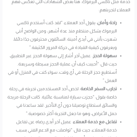
خدمة مثل تاكسي اليرموك. هنا بعض الشهادات التي تعكس فهم
العملاء لتجربتهم:
راحة وأمان
: يقول أحد العملاء: “لقد كنت أستخدم تاكسي
اليرموك بشكل منتظم منذ عدة أشهر، ومن الواضح أنني
شعرت بأنني في أيدي أمينة. السائقون محترفون جدًا دائمًا،
ويعرفون كيفية القيادة في حركة المرور الكثيفة.”
سهولة الحجز
: عميل آخر أشار إلى سهولة الحجز عبر التطبيق،
حيث قال: “أحببت كيف أن عملية الحجز بسيطة وسريعة.
أستطيع حجز الرحلة في أي وقت، سواء كنت في المنزل أو في
العمل.”
تجارب السفر الخاصة
: لخص أحد المستخدمين تجربته في رحلة
خاصة بقول: “حجزت سيارة لمناسبة عائلية. كانت الرحلة مريحة
والسائق استطاع توصيلنا دون أي التأخير. لقد ساعدنا في
حمل الأغراض، وهو ما جعل التجربة أكثر خصوصية.”
تفاعل مع خدمة العملاء
: عميل آخر أبدى رضاه عن تفاعل
خدمة العملاء، حيث قال: “تواصلت مع الدعم الفني بسبب