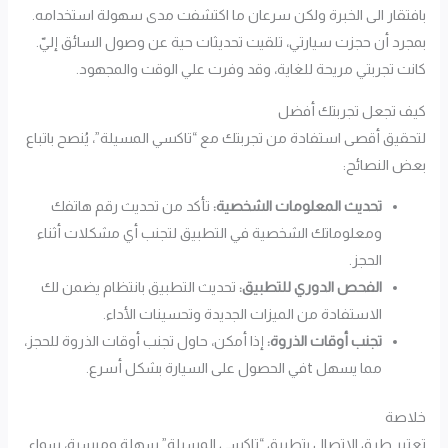
بافتقار الى الخبرة ولكن سرعان ما اكتشفت مدى سهولة استخدامه.
بمجرد أن حجزت سيارتي، تلقيت تحديثات حية عن وصول السائق إليّ.
كانت تجربتي مريحة للغاية، وقد وفرت علي الوقت والمجهود.
كيف تجعل تجربتك أفضل
لتحقيق أقصى استفادة من تجربتك مع “تاكسي المسيلة”، يُنصح باتباع
بعض النصائح:
تحديث المعلومات الشخصية:
تأكد من تحديث رقم هاتفك
ومعلوماتك الشخصية في التطبيق لتجنب أي مشكلات أثناء
الحجز.
الفحص الدوري للتطبيق:
تحديث التطبيق بانتظام يضمن لك
الاستفادة من الميزات الجديدة وتحسينات الأداء.
تجنب أوقات الذروة:
إذا أمكن، حاول تجنب أوقات الذروة للحجز،
مما يسهل tفي الحصول على السيارة بشكل أسرع.
خلاصة
تعتبر طرق الاتصال بتطبيق “تاكسي المسيلة” سهلة وميسرة، سواء