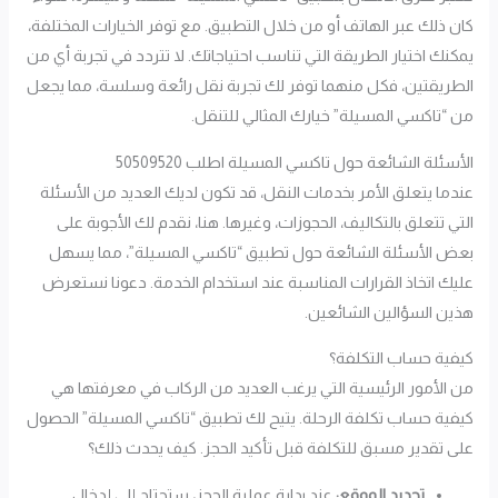
كان ذلك عبر الهاتف أو من خلال التطبيق. مع توفر الخيارات المختلفة،
يمكنك اختيار الطريقة التي تناسب احتياجاتك. لا تتردد في تجربة أي من
الطريقتين، فكل منهما توفر لك تجربة نقل رائعة وسلسة، مما يجعل
من “تاكسي المسيلة” خيارك المثالي للتنقل.
الأسئلة الشائعة حول تاكسي المسيلة اطلب 50509520
عندما يتعلق الأمر بخدمات النقل، قد تكون لديك العديد من الأسئلة
التي تتعلق بالتكاليف، الحجوزات، وغيرها. هنا، نقدم لك الأجوبة على
بعض الأسئلة الشائعة حول تطبيق “تاكسي المسيلة”، مما يسهل
عليك اتخاذ القرارات المناسبة عند استخدام الخدمة. دعونا نستعرض
هذين السؤالين الشائعين.
كيفية حساب التكلفة؟
من الأمور الرئيسية التي يرغب العديد من الركاب في معرفتها هي
كيفية حساب تكلفة الرحلة. يتيح لك تطبيق “تاكسي المسيلة” الحصول
على تقدير مسبق للتكلفة قبل تأكيد الحجز. كيف يحدث ذلك؟
تحديد الموقع:
عند بداية عملية الحجز، ستحتاج إلى إدخال