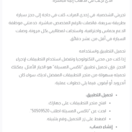
الذي ترغب في الذهاب إليه مباشرةً.
تجربتي الشخصية: في إحدى المرات، كنت في حاجة إلى حجز سيارة
بطريقة سريعة، فاتصلت بالرقم المخصص مباشرة. خدمتني موظفة
الدعم بحماس واحترافية، واستجابت لمطاليبي بكل مرونة، وصلت
السيارة في أقل من عشر دقائق.
تحميل التطبيق واستخدامه
إذا كنت من محبي التكنولوجيا وتفضل استخدام التطبيقات لإجراء
الحجز، فإن تحميل تطبيق “تاكسي المسيلة” هو الخيار الأمثل. يمكنك
تحميله بسهولة من متجر التطبيقات المفضل لديك، سواء كان
أندرويد أو آيفون. فيما يلي خطوات عملية:
تحميل التطبيق:
افتح متجر التطبيقات على جهازك.
ابحث عن “تاكسي المسيلة اطلب 50509520”.
اضغط على زر التحميل وقم بتثبيته.
إنشاء حساب: