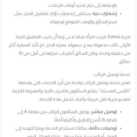
بالإضافة إلى خيار تحديد أوقات الرحلات.
إشعارات حية:
ستتلقى إشعارات تؤكد تفاصيل الحجز، مثل
اسم السائق والوقت المتوقع لوصوله.
تجربة Emma: قررت امرأة شابة تدعى إيما أن تجرب التطبيق للمرة
الأولى. كانت مذهولة بمدى سهولة عملية الحجز. لم تأخذ العملية أكثر
من دقيقة واحدة، وكان السائق أمام باب منزلها في أقل من 10
دقائق.
خدمة توصيل الركاب
تعتبر خدمة توصيل الركاب واحدة من أبرز الخدمات التي يقدمها
“تاكسي المسيلة”. يتمتع السائقون بالتدريب الجيد والمعرفة اللازمة
لتقديم تجربة نقل مريحة وآمنة. تشمل هذه الخدمة:
توصيل مباشر:
يوصل السائقون الركاب من نقطة A إلى
نقطة B بأسرع الطرق وأكثرها أمانًا.
توصيلات دائمة:
يمكنك استخدام الخدمة يوميًا للتوجه إلى
العمل أو المدرسة، مما يسهل عليك الهيكل اليومي.