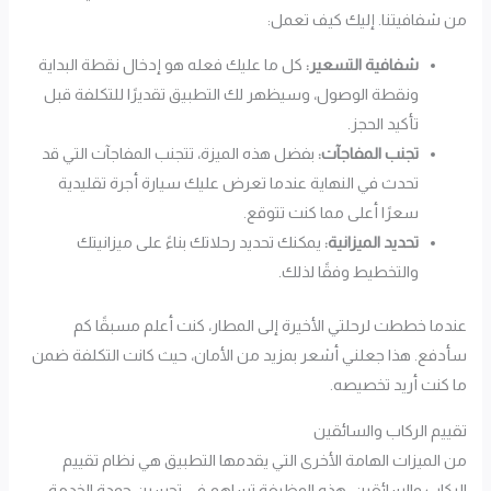
من شفافيتنا. إليك كيف تعمل:
شفافية التسعير:
كل ما عليك فعله هو إدخال نقطة البداية
ونقطة الوصول، وسيظهر لك التطبيق تقديرًا للتكلفة قبل
تأكيد الحجز.
تجنب المفاجآت:
بفضل هذه الميزة، تتجنب المفاجآت التي قد
تحدث في النهاية عندما تعرض عليك سيارة أجرة تقليدية
سعرًا أعلى مما كنت تتوقع.
تحديد الميزانية:
يمكنك تحديد رحلاتك بناءً على ميزانيتك
والتخطيط وفقًا لذلك.
عندما خططت لرحلتي الأخيرة إلى المطار، كنت أعلم مسبقًا كم
سأدفع. هذا جعلني أشعر بمزيد من الأمان، حيث كانت التكلفة ضمن
ما كنت أريد تخصيصه.
تقييم الركاب والسائقين
من الميزات الهامة الأخرى التي يقدمها التطبيق هي نظام تقييم
الركاب والسائقين. هذه الوظيفة تساهم في تحسين جودة الخدمة