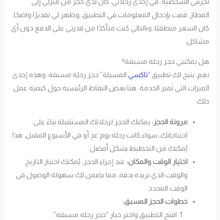
تجربتي الشخصية: في إحدى رحلاتي، كان لدي حجز من منزلي إلى
المطار. قمت بإدخال المعلومات في التطبيق، وظهر لي تقديرًا واضحًا.
كان السعر منطقيًا، وبالتالي كنت متأكدًا من قدرتي على الدفع دون أي
مشاكل.
هل يمكنني حجز رحلة مسبقة؟
نعم، يتيح لك تطبيق “
تاكسي
المسيلة” حجز رحلة مسبقة، وهذه إحدى
الميزات التي تميز الخدمة. هنا بعض النقاط الرئيسية حول كيفية عمل
ذلك:
مرونة الحجز:
يمكنك الحجز لرحلاتك المستقبلة بناءً على
احتياجاتك، سواء كانت رحلة يوم غدٍ أو في الأسبوع المقبل. هذا
يُمكنك من التخطيط بشكل أفضل.
اختيار الوقت والمكان:
عند إجراء الحجز، يُمكنك اختيار التاريخ
والوقت الذي تريده بدقة، مما يضمن لك سهولة الوصول في
الوقت المحدد.
خطوات الحجز المسبق:
افتح التطبيق واختر خيار “حجز رحلة مسبقة”.