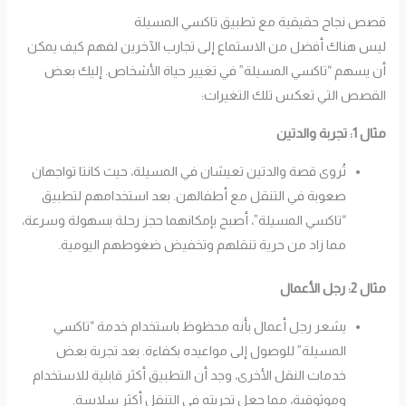
قصص نجاح حقيقية مع تطبيق تاكسي المسيلة
ليس هناك أفضل من الاستماع إلى تجارب الآخرين لفهم كيف يمكن
أن يسهم “تاكسي المسيلة” في تغيير حياة الأشخاص. إليك بعض
القصص التي تعكس تلك التغيرات:
مثال 1: تجربة والدتين
تُروى قصة والدتين تعيشان في المسيلة، حيث كانتا تواجهان
صعوبة في التنقل مع أطفالهن. بعد استخدامهم لتطبيق
“تاكسي المسيلة”، أصبح بإمكانهما حجز رحلة بسهولة وسرعة،
مما زاد من حرية تنقلهم وتخفيض ضغوطهم اليومية.
مثال 2: رجل الأعمال
يشعر رجل أعمال بأنه محظوظ باستخدام خدمة “تاكسي
المسيلة” للوصول إلى مواعيده بكفاءة. بعد تجربة بعض
خدمات النقل الأخرى، وجد أن التطبيق أكثر قابلية للاستخدام
وموثوقية، مما جعل تجربته في التنقل أكثر سلاسة.