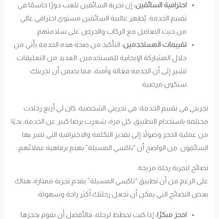
احترافية السائقين:
إن تجربة السائقين تلعب دورًا حاسمًا في
تقييم الخدمة. يُظهر غالبية السائقين مستوى احترافي عالي
من حيث التعامل مع الركاب والحرص على سلامتهم.
تقييمات المستخدمين:
التأكيد من صحة هذه الخدمة يأتي من
خلال المشاركة الإيجابية للمستخدمين. العديد من التعليقات
تشير إلى أن الخدمة فعالة وآمنة، مما يضمن أن تجربتك
ستكون مرضية.
تجربتي في تقييم الخدمة: في تجربتي الشخصية، كان لي أربع رحلات
مختلفة باستخدام التطبيق. كل مرة، شعرت برضا كبير عن الخدمة، بدءًا
من عملية الحجز وصولاً إلى تقدير التكلفة والاحترافية التي تميز بها
السائقون. من الواضح أن “تاكسي المسيلة” يهتم برفاهية عملائهم.
نصائح لتجربة رحلة مريحة
على الرغم من أن تطبيق “تاكسي المسيلة” يقدم تجربة ممتازة، هناك
بعض النصائح التي يمكن أن تجعل رحلتك أكثر راحة وسهولة:
احجز مبكرًا:
إذا كنت تخطط لرحلة، فالأفضل أن تقوم بحجزها