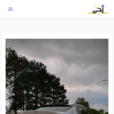
خطي
لى
لمحتوى