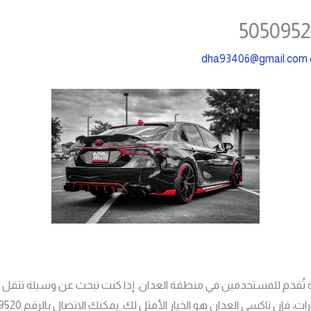
dha93406@gmail.com
ة تُقدم للمستخدمين في منطقة العدان. إذا كنت تبحث عن وسيلة تن