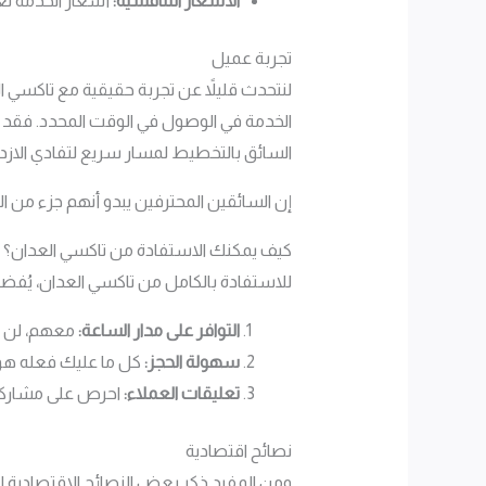
الأسعار التنافسية:
أسعار الخدمة تعد
تجربة عميل
لنتحدث قليلاً عن تجربة حقيقية مع تاكسي ال
السائق بالتخطيط لمسار سريع لتفادي الازدح
إن السائقين المحترفين يبدو أنهم جزء من ال
كيف يمكنك الاستفادة من تاكسي العدان؟
للاستفادة بالكامل من تاكسي العدان، يُف
التوافر على مدار الساعة:
معهم، لن تحت
سهولة الحجز:
كل ما عليك فعله هو الاتصال برقم 50509520،
تعليقات العملاء:
احرص على مشاركة 
نصائح اقتصادية
ومن المفيد ذكر بعض النصائح الاقتصادية 