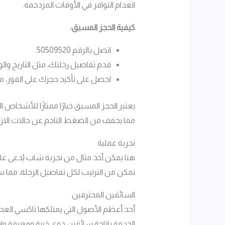
انعدام التوافر في الأوقات المزدحمة.
كيفية الحجز المسبق:
اتصل بالرقم 50509520.
قدم تفاصيل رحلتك، مثل التاريخ وال
احصل على تأكيد حجزك على الفور، مع
يعتبر الحجز المسبق خيارًا ممتازًا للأشخ
مما يخفف من الضغط الناجم عن حالات الازد
تجربة عملية
هنا يمكن أخذ مثال من تجربة شاب يُدعى عل
تمكن من الترتيب لكل تفاصيل الرحلة، مما 
السائقين المحترفين
أحد أعظم الأصول التي يمتلكها تاكسي العدان
الخدمة بإتاحة سائقين ذوي خبرة ومعرفة و