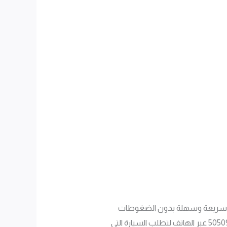
قل سريعة وسهلة بدون الضغوطات
المرتبطة بالقيادة أو البحث عن موقف للسيارات، فإن تاكسي العدان هو الخيار الأمثل لك. يمكنك الاتصال بالرقم 50509520 عبر الهاتف لتطلب السيارة التي