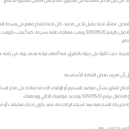
 من بين الأكثر تنافسية في السوق، مما يجعل التنقل ميسوراً للجميع.
عدان. فمثلاً، لدينا عميل يُدعى محمد، كان لديه اجتماع مهم في وسط الم
الخدمة في الوصول في الوقت المحدد. فقد اتصل بالرقم 50509520، وتمت معالجة طل
ام.
تجربة. حيث كانوا على دراية بالطرق، مما أضاف لراحة محمد وزاد من ثقته ع
ضل أن تعرف بعض النقاط الأساسية:
اج للقلق بشأن مواعيد التسليم أو الإلغاء. الخدمة متاحة على مدار الساعة
 وتحديد موقعك الحالي ووجهتك.
تجربتك الشخصية بعد استخدام الخدمة، فقد يكون لديك تعليقات أو مق
للمستخدمين، وهي: