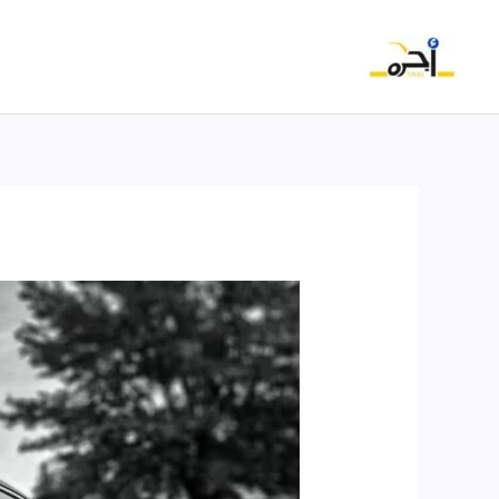
خطي
لى
لمحتوى