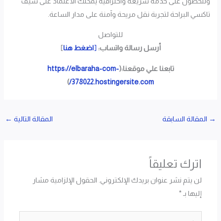
وللحصول على خدمة سريعة واحترافية يمكنك الاعتماد على سيف
تاكسي البراحة لتجربة نقل مريحة وآمنة على مدار الساعة.
للتواصل
أرسل رسالة واتساب:
[
اضغط هنا
]
تابعنا علي موقعنا:(
https://elbaraha-com-
)
378022.hostingersite.com/
→
المقالة السابقة
المقالة التالية
←
اترك تعليقاً
لن يتم نشر عنوان بريدك الإلكتروني.
الحقول الإلزامية مشار
إليها بـ
*
اكتب