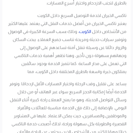
بالطرق لتجنب الازدحام واختيار أسرع المسارات.
تاكسي الخيران لخدمة التوصيل السريع داخل الكويت
يعتبر تاكسي الخيران من أفضل خدمات النقل التي يعتمد عليها الكثير
من الأشخاص داخل
الكويت
، وذلك بسبب السرعة الكبيرة في الوصول
وتوفير سيارات حديثة ومريحة تناسب جميع العملاء. يبحث السكان
والزوار دائمًا عن وسيلة تنقل آمنة تساعدهم على الوصول إلى
وجهاتهم بسهولة دون تأخير، وهنا تظهر أهمية خدمات التاكسي
التي تعمل على مدار الساعة. كما تتميز الخدمة بوجود سائقين
يمتلكون خبرة واسعة بالطرق المختلفة داخل الكويت، مما
يساعد على تقليل وقت الرحلة واختيار المسارات الأقل ازدحامًا. وتوفر
الخدمة أيضًا إمكانية الحجز السريع سواء عبر الهاتف أو من خلال
وسائل التواصل الحديثة، وهو ما يمنح العملاء راحة كبيرة أثناء التنقل
اليومي. بالإضافة إلى ذلك فإن الخدمة مناسبة للعائلات والأفراد
والموظفين والمسافرين، حيث يمكن الاعتماد عليها في المشاوير
القصيرة والطويلة بكل سهولة وراحة، لذلك أصبحت خدمة التاكسي
خيارًا مهمًا للكثير من الأشخاص الذين يبحثون عن الراحة والأمان