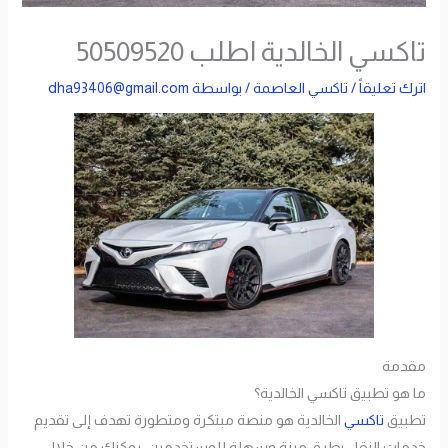
تاكسي الخالدية اطلب 50509520
اترك تعليقاً
/
تاكسي العاصمة
/ بواسطة
dha93406@gmail.com
مقدمة
ما هو تطبيق تاكسي الخالدية؟
تطبيق
تاكسي
الخالدية هو منصة مبتكرة ومتطورة تهدف إلى تقديم
خدمات النقل بطرق مرنة وسهلة للمستخدمين. يمكنك من خلال