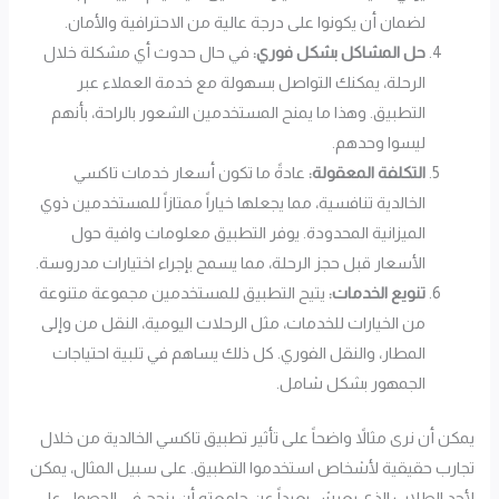
لضمان أن يكونوا على درجة عالية من الاحترافية والأمان.
حل المشاكل بشكل فوري:
في حال حدوث أي مشكلة خلال
الرحلة، يمكنك التواصل بسهولة مع خدمة العملاء عبر
التطبيق. وهذا ما يمنح المستخدمين الشعور بالراحة، بأنهم
ليسوا وحدهم.
التكلفة المعقولة:
عادةً ما تكون أسعار خدمات تاكسي
الخالدية تنافسية، مما يجعلها خياراً ممتازاً للمستخدمين ذوي
الميزانية المحدودة. يوفر التطبيق معلومات وافية حول
الأسعار قبل حجز الرحلة، مما يسمح بإجراء اختيارات مدروسة.
تنويع الخدمات:
يتيح التطبيق للمستخدمين مجموعة متنوعة
من الخيارات للخدمات، مثل الرحلات اليومية، النقل من وإلى
المطار، والنقل الفوري. كل ذلك يساهم في تلبية احتياجات
الجمهور بشكل شامل.
يمكن أن نرى مثالاً واضحاً على تأثير تطبيق تاكسي الخالدية من خلال
تجارب حقيقية لأشخاص استخدموا التطبيق. على سبيل المثال، يمكن
لأحد الطلاب الذي يعيش بعيداً عن جامعته أن ينجح في الحصول على