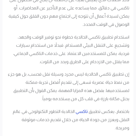
تاكسي في دقائق، مما يساعده على عدم التأخير عن المحاضرات. أو
يمكن لسيدة أعمال أن تتوجه إلى اجتماع مهم دون القلق حول كيفية
الوصول في الوقت المحدد.
استخدام تطبيق تاكسي الخالدية خطوة نحو توفير الوقت والجهد،
وتشجيع على التنقل البيئي المستدام. فبدلاً من استخدام سيارات
فردية، يمكن للمستخدمين الاعتماد على خدمات التاكسي الجماعي،
مما يقلل من الازدحام على الطرق ويحد من التلوث.
إن تطبيق تاكسي الخالدية ليس مجرد وسيلة نقل فحسب، بل هو جزء
من نمط حياة عصرية تسعى إلى تقديم أفضل تجربة ممكنة
لمستخدميها. بفضل هذه المزايا المهمة، يمكن القول بأن التطبيق
يحتل مكانة بارزة في قلب كل من يستخدمه يومياً.
باختصار، يعكس تطبيق
تاكسي
الخالدية التطور التكنولوجي في عالم
النقل ويعزز من جودة الحياة من خلال تقديم خدمات موثوقة
ومريحة.