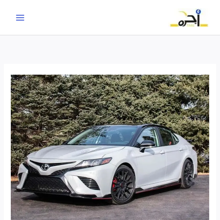
خطي
لى
لمحتوى