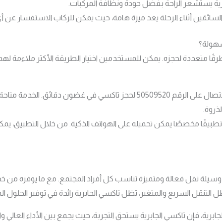
ابرية يستشعر الراحة بفضل جودة ونظافة المركبات.
السائقين أثناء الرحلة يعد ميزة هامة، حيث يمكن للركاب الاستفسار عن 
سهولة؟
طرقًا متعددة لحجزه. يمكن للمستخدمين اختيار الطريقة الأكثر ملاءمة له
: يمكن للعملاء الاتصال على الرقم 50509520 لحجز تاكسي في غضون 
ذروة.
 تطبيقًا مخصصًا يمكن تحميله على الهواتف الذكية. من خلال التطبيق، يمك
و وسيلة نقل فعالة ومتميزة تناسب كل أفراد المجتمع. مع ما يوفره من
التنقل السريع والمتغير، تظل تاكسي الجابرية رائدة في توفير الحلول الم
رية، فإن تاكسي الجابرية يستحق التجربة، حيث يجمع بين الأداء العالي وا