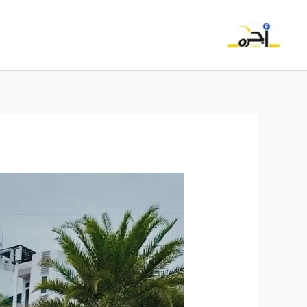
خطي
لى
لمحتوى