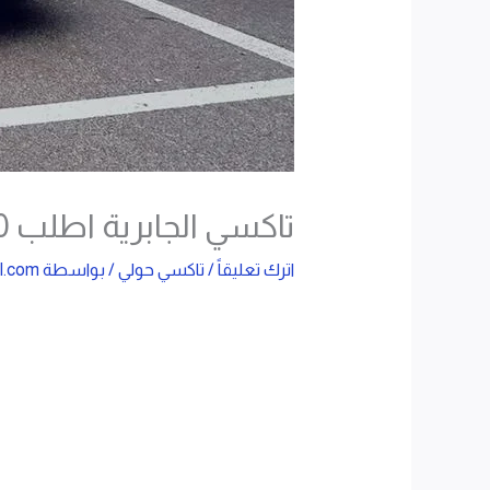
تاكسي الجابرية اطلب 50509520
اترك تعليقاً
/
تاكسي حولي
/ بواسطة
l.com