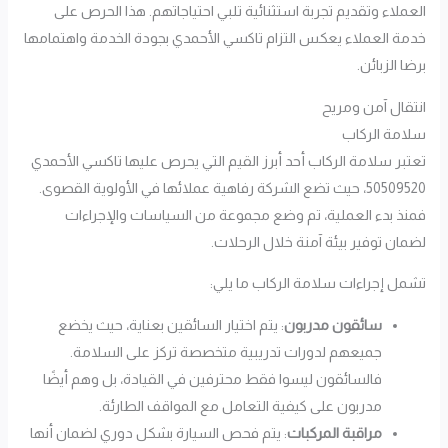
العملاء وتقديم تجربة استثنائية تلبي احتياجاتهم. هذا الحرص على
خدمة العملاء يعكس التزام تاكسي الأحمدي بجودة الخدمة واهتمامها
برضا الزبائن.
انتقال آمن ومريح
سلامة الركاب
تعتبر سلامة الركاب أحد أبرز القيم التي يحرص عليها تاكسي الأحمدي
50509520، حيث تضع الشركة رفاهية عملائها في الأولوية القصوى.
فمنذ بدء العملية، تم وضع مجموعة من السياسات والإجراءات
لضمان توفير بيئة آمنة خلال الرحلات.
تشمل إجراءات سلامة الركاب ما يلي:
سائقون مدربون
: يتم اختيار السائقين بعناية، حيث يخضع
جميعهم لدورات تدريبية متخصصة تركز على السلامة.
فالسائقون ليسوا فقط محترفين في القيادة، بل وهم أيضًا
مدربون على كيفية التعامل مع المواقف الطارئة.
مراقبة المركبات
: يتم فحص السيارة بشكل دوري لضمان أنها