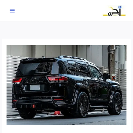
خطي
لى
لمحتوى