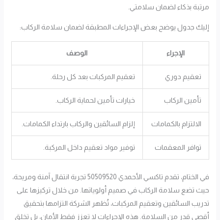
مرتبة بذكاء لضمان سلامتي.
إليك جدول يوضح بعض الإجراءات المطبقة لضمان سلامة الركاب:
الإجراء
الوصف
تعقيم دوري
تعقيم المركبات بعد كل رحلة.
تأمين الركاب
خيارات تأمين لحماية الركاب.
الالتزام بالكمامات
إلزام السائقين والركاب بارتداء الكمامات.
توافر المعقمات
توفير مواد تعقيم داخل المركبة.
في الختام، تقدم تاكسي الأحمدي 50509520 تجربة انتقال آمنة ومريحة،
حيث تضع سلامة الركاب في صميم أولوياتها. من خلال تركيزها على
تدريب السائقين وتعقيم المركبات، تُظهر الشركة التزامها بتحقيق
أقصى قدر من السلامة. هذه الإجراءات لا تعزز فقط الأمان، بل تخلق