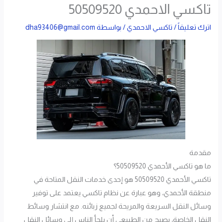
تاكسي الاحمدي 50509520
اترك تعليقاً
/
تاكسي الاحمدي
/ بواسطة
dha93406@gmail.com
مقدمة
ما هو تاكسي الأحمدي 50509520؟
تاكسي الأحمدي 50509520 هو إحدى خدمات النقل المتاحة في
منطقة الأحمدي، وهو عبارة عن نظام تاكسي يعتمد على توفير
وسائل النقل السريعة والمريحة لجميع زبائنه. مع انتشار وسائط
النقل الخاصة، يصبح من الطبيعي أن يلجأ الناس إلى وسائل النقل