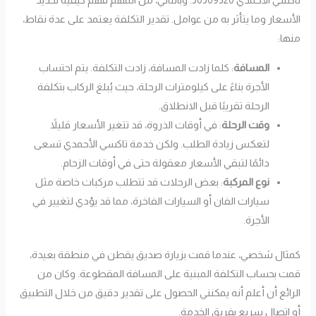
تاكسي الأحمدي 50509520. وبالتالي، من المهم فهم كيفية تحديد
الأسعار وما يتأثر به من عوامل. تقدير التكلفة يعتمد على عدة نقاط،
منها:
المسافة
: كلما زادت المسافة، زادت التكلفة. يتم احتساب
الأجرة بناءً على كيلومترات الرحلة، حيث يُبلغ الركاب بتكلفة
الرحلة تقريبًا قبل الانطلاق.
وقت الرحلة
: في أوقات الذروة، قد تتغير الأسعار قليلاً
لتعكس زيادة الطلب. ولكن خدمة تاكسي الأحمدي تسعى
دائمًا لتبقي الأسعار معقولة حتى في أوقات الزحام.
نوع المركبة
: بعض الرحلات قد تتطلب مركبات خاصة مثل
سيارات الفان أو السيارات الفاخرة، مما قد يؤدي لتغيير في
الأجرة.
كمثال شخصي، عندما قمت بزيارة صديق يقطن في منطقة بعيدة،
قمت بحساب التكلفة المبنية على المسافة المقطوعة. وكان من
الرائع أن أعلم أنه يمكنني الحصول على تقدير دقيق من خلال التطبيق
أو اتصال سريع بفريق الخدمة.