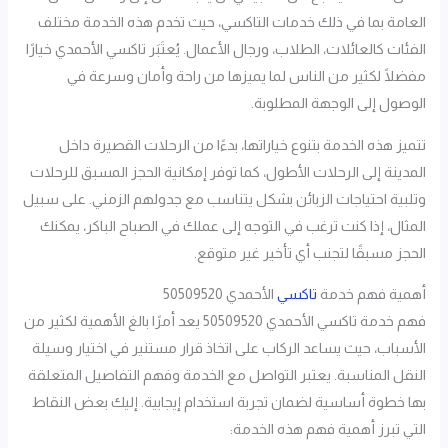
العامة بما في ذلك خدمات التاكسي، حيث تخدم هذه الخدمة مختلف
الفئات كالعائلات، الطلاب، ورجال الأعمال. يُعتَبَر تاكسي الأحمدي خيارًا
مفضلًا لكثير من الناس لما يميزها من راحة وأمان وسرعة في
الوصول إلى الوجهة المطلوبة.
تتميز هذه الخدمة بتنوع خياراتها، بدءًا من الرحلات القصيرة داخل
المدينة إلى الرحلات الأطول، كما توفر إمكانية الحجز المسبق للرحلات
وتلبية احتياجات الزبائن بشكل يتناسب مع جدولهم الزمني. على سبيل
المثال، إذا كنت ترغب في التوجه إلى عملك في الصباح الباكر، يمكنك
الحجز مسبقًا لتجنب أي تأخير غير متوقع.
أهمية فهم خدمة
تاكسي
الأحمدي 50509520
فهم خدمة تاكسي الأحمدي 50509520 يعد أمرًا بالغ الأهمية لكثير من
الأسباب، حيث يساعد الركاب على اتخاذ قرار مستنير في اختيار وسيلة
النقل المناسبة. يعتبر التواصل مع الخدمة وفهم التفاصيل المتعلقة
بها خطوة أساسية لضمان تجربة استخدام إيجابية. إليك بعض النقاط
التي تبرز أهمية فهم هذه الخدمة: