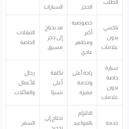
الطلب
الحجز
السيارات
خصوصية
تاكسي
قد يحتاج
أكبر
التنقلات
بدون
إلى حجز
ومظهر
الخاصة
علامات
مسبق
عادي
سيارة
راحة أعلى
تكلفة
رجال
خاصة
وخدمة
أعلى
الأعمال
بدون
مميزة
نسبيًا
والعائلات
علامات
الالتزام
تحتاج إلى
خدمة
بالمواعيد
السفر
تحديد