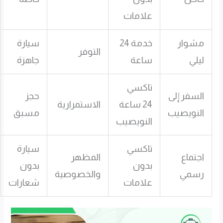
علامات
مشوار
خدمة 24
سيارة
التوفر
ليلي
ساعة
جاهزة
تاكسي
السفر إلى
حجز
24 ساعة
الاستمرارية
النويصيب
مسبق
النويصيب
تاكسي
سيارة
اجتماع
المظهر
بدون
بدون
رسمي
والخصوصية
علامات
شعارات