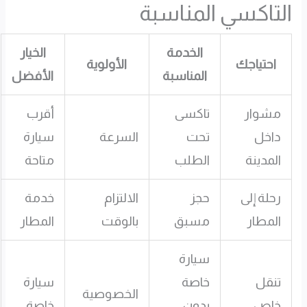
التاكسي المناسبة
الخدمة
الخيار
احتياجك
الأولوية
المناسبة
الأفضل
مشوار
تاكسى
أقرب
داخل
تحت
السرعة
سيارة
المدينة
الطلب
متاحة
رحلة إلى
حجز
الالتزام
خدمة
المطار
مسبق
بالوقت
المطار
سيارة
تنقل
خاصة
سيارة
الخصوصية
خاص
بدون
خاصة