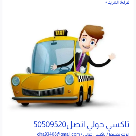
قراءة المزيد »
تاكسي
حولي
اتصل50509520
تاكسي حولي اتصل50509520
اترك تعليقاً
/
تاكسي حولي
/
dha93406@gmail.com