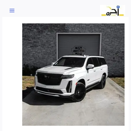
خطي
لى
لمحتوى
تاكسي
صباح
السالم
اتصل
50509520