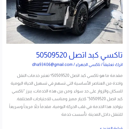
تاكسي كبد اتصل 50509520
اترك تعليقاً
/
تاكسي الجهراء
/
dha93406@gmail.com
مقدمة ما هو تاكسي كبد اتصل 50509520؟ تعتبر خدمات النقل
واحدة من العناصر الأساسية التي تسهم في تسهيل الحياة اليومية
للسكان والزوار على حد سواء. ومن بين هذه الخدمات، يبرز “تاكسي
كبد اتصل 50509520” كخيار مميز ومناسب للاحتياجات المختلفة.
يتواجد هذا الخدمة في قلب الحركة اليومية، مقدماً حلاً مريحاً وسريعاً
للتنقل داخل المدينة. تأسست خدمة
قراءة المزيد »