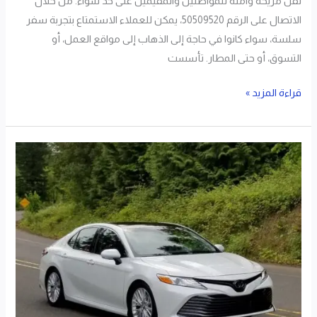
نقل مريحة وآمنة للمواطنين والمقيمين على حد سواء. من خلال
الاتصال على الرقم 50509520، يمكن للعملاء الاستمتاع بتجربة سفر
سلسة، سواء كانوا في حاجة إلى الذهاب إلى مواقع العمل، أو
التسوق، أو حتى المطار. تأسست
قراءة المزيد »
تاكسي
الخيران
اطلب
50509520