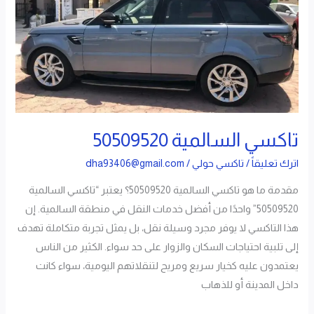
السالمية
50509520
تاكسي السالمية 50509520
اترك تعليقاً
/
تاكسي حولي
/
dha93406@gmail.com
مقدمة ما هو تاكسي السالمية 50509520؟ يعتبر “تاكسي السالمية
50509520” واحدًا من أفضل خدمات النقل في منطقة السالمية. إن
هذا التاكسي لا يوفر مجرد وسيلة نقل، بل يمثل تجربة متكاملة تهدف
إلى تلبية احتياجات السكان والزوار على حد سواء. الكثير من الناس
يعتمدون عليه كخيار سريع ومريح لتنقلاتهم اليومية، سواء كانت
داخل المدينة أو للذهاب