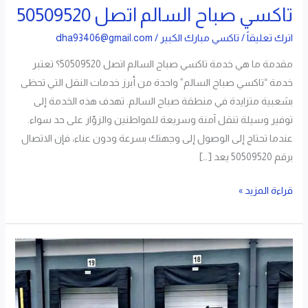
تاكسي صباح السالم اتصل 50509520
اترك تعليقاً
/
تاكسي مبارك الكبير
/
dha93406@gmail.com
مقدمة ما هي خدمة تاكسي صباح السالم اتصل 50509520؟ تعتبر
خدمة “تاكسي صباح السالم” واحدة من أبرز خدمات النقل التي تحظى
بشعبية متزايدة في منطقة صباح السالم. تهدف هذه الخدمة إلى
توفير وسيلة تنقل آمنة وسريعة للمواطنين والزوّار على حد سواء.
عندما تحتاج إلى الوصول إلى وجهتك بسرعة ودون عناء، فإن الاتصال
برقم 50509520 يعد […]
قراءة المزيد »
تاكسي
المطار
اتصل
50509520