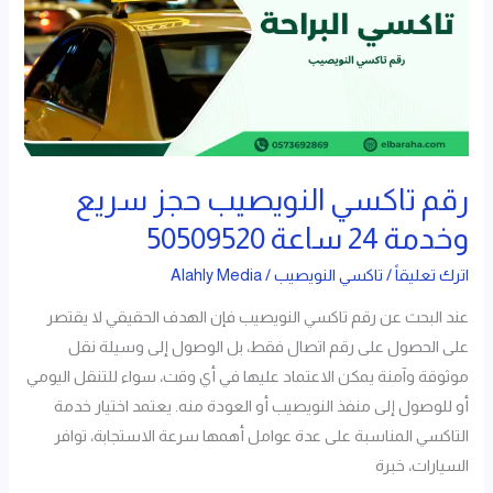
حجز
سريع
وخدمة
24
ساعة
50509520
رقم تاكسي النويصيب حجز سريع
وخدمة 24 ساعة 50509520
اترك تعليقاً
/
تاكسي النويصيب
/
Alahly Media
عند البحث عن رقم تاكسي النويصيب فإن الهدف الحقيقي لا يقتصر
على الحصول على رقم اتصال فقط، بل الوصول إلى وسيلة نقل
موثوقة وآمنة يمكن الاعتماد عليها في أي وقت، سواء للتنقل اليومي
أو للوصول إلى منفذ النويصيب أو العودة منه. يعتمد اختيار خدمة
التاكسي المناسبة على عدة عوامل أهمها سرعة الاستجابة، توافر
السيارات، خبرة