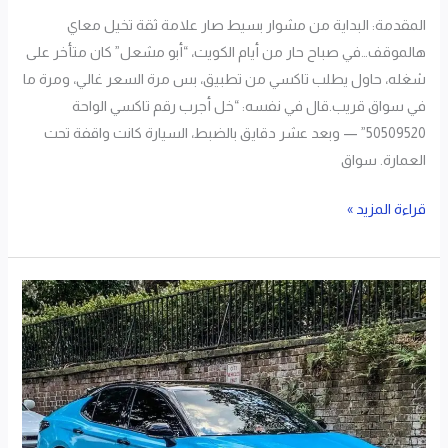
المقدمة: البداية من مشوار بسيط صار علامة ثقة تخيل معاي
هالموقف…في صباح حار من أيام الكويت، “أبو مشعل” كان متأخر على
شغله، حاول يطلب تاكسي من تطبيق، بس مرة السعر غالي، ومرة ما
في سواق قريب.قال في نفسه: “خل أجرب رقم تاكسي الواحة
50509520” — وبعد عشر دقايق بالضبط، السيارة كانت واقفة تحت
العمارة. سواق
قراءة المزيد »
تاكسي
المسايل
اطلب
50509520