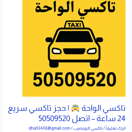
الواحة
|
حجز
تاكسي
سريع
24
ساعة
–
اتصل
50509520
تاكسي الواحة
| حجز تاكسي سريع
24 ساعة – اتصل 50509520
اترك تعليقاً
/
تاكسي النويصيب
/
dha93406@gmail.com