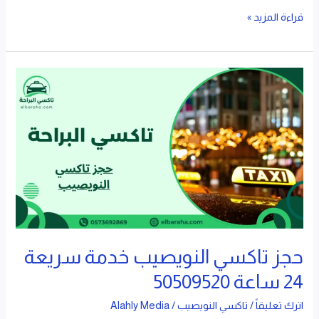
قراءة المزيد »
حجز
تاكسي
النويصيب
خدمة
سريعة
24
ساعة
50509520
حجز تاكسي النويصيب خدمة سريعة
24 ساعة 50509520
اترك تعليقاً
/
تاكسي النويصيب
/
Alahly Media